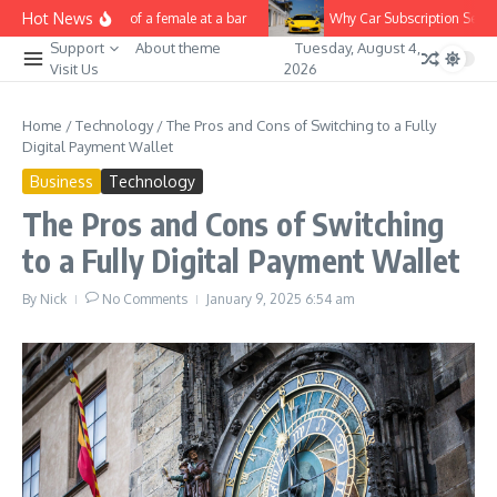
Skip to content
Hot News
Nice video of a female at a bar
Why Car Subscription Service
Support
About theme
Tuesday, August 4,
Visit Us
2026
Home
/
Technology
/
The Pros and Cons of Switching to a Fully
Digital Payment Wallet
Business
Technology
The Pros and Cons of Switching
to a Fully Digital Payment Wallet
By
Nick
No Comments
January 9, 2025
6:54 am