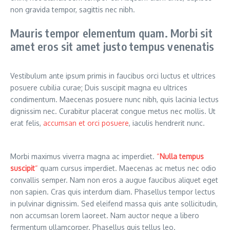
non gravida tempor, sagittis nec nibh.
Mauris tempor elementum quam. Morbi sit
amet eros sit amet justo tempus venenatis
Vestibulum ante ipsum primis in faucibus orci luctus et ultrices
posuere cubilia curae; Duis suscipit magna eu ultrices
condimentum. Maecenas posuere nunc nibh, quis lacinia lectus
dignissim nec. Curabitur placerat congue metus nec mollis. Ut
erat felis,
accumsan et orci posuere
, iaculis hendrerit nunc.
Morbi maximus viverra magna ac imperdiet.
“
Nulla tempus
suscipit
“
quam cursus imperdiet. Maecenas ac metus nec odio
convallis semper. Nam non eros a augue faucibus aliquet eget
non sapien. Cras quis interdum diam. Phasellus tempor lectus
in pulvinar dignissim. Sed eleifend massa quis ante sollicitudin,
non accumsan lorem laoreet. Nam auctor neque a libero
fermentum ullamcorper. Phasellus quis tellus leo.