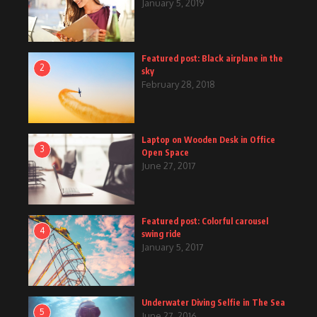
January 5, 2019
Featured post: Black airplane in the
2
sky
February 28, 2018
Laptop on Wooden Desk in Office
3
Open Space
June 27, 2017
Featured post: Colorful carousel
4
swing ride
January 5, 2017
Underwater Diving Selfie in The Sea
5
June 27, 2016