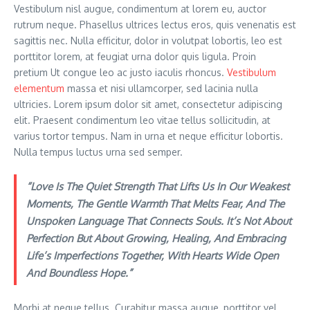
Vestibulum nisl augue, condimentum at lorem eu, auctor
rutrum neque. Phasellus ultrices lectus eros, quis venenatis est
sagittis nec. Nulla efficitur, dolor in volutpat lobortis, leo est
porttitor lorem, at feugiat urna dolor quis ligula. Proin
pretium Ut congue leo ac justo iaculis rhoncus.
Vestibulum
elementum
massa et nisi ullamcorper, sed lacinia nulla
ultricies. Lorem ipsum dolor sit amet, consectetur adipiscing
elit. Praesent condimentum leo vitae tellus sollicitudin, at
varius tortor tempus. Nam in urna et neque efficitur lobortis.
Nulla tempus luctus urna sed semper.
“Love Is The Quiet Strength That Lifts Us In Our Weakest
Moments, The Gentle Warmth That Melts Fear, And The
Unspoken Language That Connects Souls. It’s Not About
Perfection But About Growing, Healing, And Embracing
Life’s Imperfections Together, With Hearts Wide Open
And Boundless Hope.”
Morbi at neque tellus. Curabitur massa augue, porttitor vel