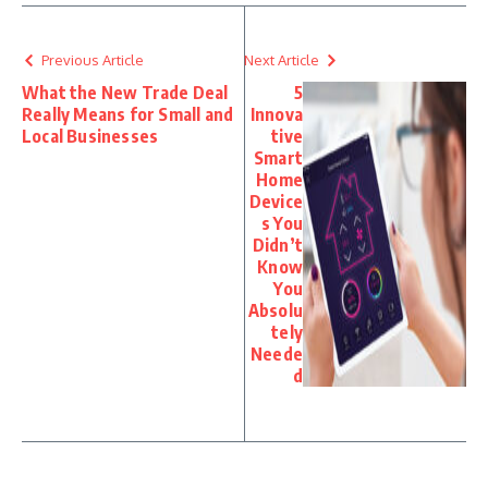
Previous Article
Next Article
What the New Trade Deal
5
Really Means for Small and
Innova
Local Businesses
tive
Smart
Home
Device
s You
Didn’t
Know
You
Absolu
tely
Neede
d