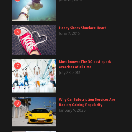
Happy Shoes Shoelace Heart
6
June 7, 2016
Must known: The 30 best quads
7
exercises of all time
July 28, 2015
Why Car Subscription Services Are
8
Rapidly Gaining Popularity
January 9, 2025